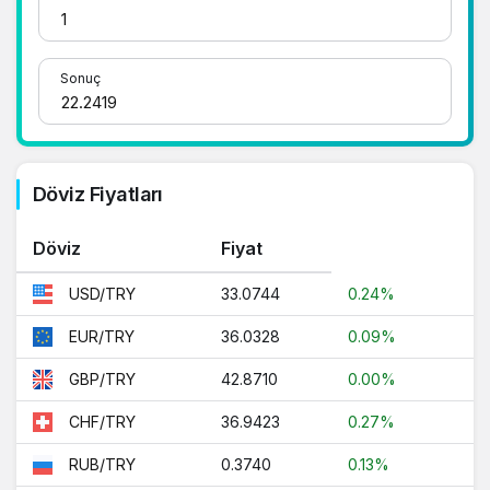
kolay bir şekilde çevirme işlemlerinizi
gerçekleştirebilirsiniz. Avustralya Doları
fiyatları hakkında detaylı bilgi ve anlık
Sonuç
güncellemeler için doğru adrestesiniz..
1 Dolar Kaç TL ?
Döviz Fiyatları
1 Euro Kaç TL ?
1 Euro Kaç TL ?
Döviz
Fiyat
1 CHF Kaç TL ?
33.0744
0.24%
USD/TRY
1 RUB Kaç TL ?
36.0328
0.09%
EUR/TRY
1 CNY Kaç TL ?
42.8710
0.00%
GBP/TRY
36.9423
0.27%
CHF/TRY
0.3740
0.13%
RUB/TRY