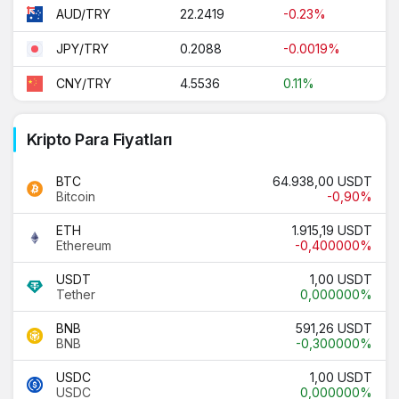
22.2419
-0.23%
AUD/TRY
0.2088
-0.0019%
JPY/TRY
4.5536
0.11%
CNY/TRY
Kripto Para Fiyatları
BTC
64.938,00 USDT
Bitcoin
-0,90%
ETH
1.915,19 USDT
Ethereum
-0,400000%
USDT
1,00 USDT
Tether
0,000000%
BNB
591,26 USDT
BNB
-0,300000%
USDC
1,00 USDT
USDC
0,000000%