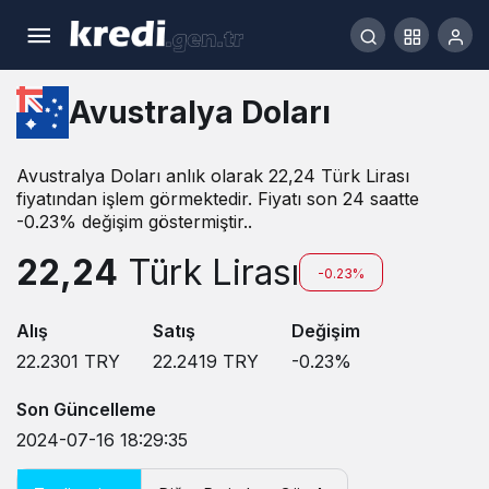
Avustralya Doları
Avustralya Doları anlık olarak 22,24 Türk Lirası
fiyatından işlem görmektedir. Fiyatı son 24 saatte
-0.23% değişim göstermiştir..
22,24
Türk Lirası
-0.23%
Alış
Satış
Değişim
22.2301
TRY
22.2419
TRY
-0.23
%
Son Güncelleme
2024-07-16 18:29:35