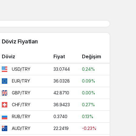
Döviz Fiyatları
Döviz
Fiyat
Değişim
33.0744
0.24%
USD/TRY
36.0328
0.09%
EUR/TRY
42.8710
0.00%
GBP/TRY
36.9423
0.27%
CHF/TRY
0.3740
0.13%
RUB/TRY
22.2419
-0.23%
AUD/TRY