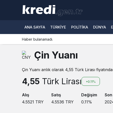
ANA SAYFA
TÜRKIYE
POLITIKA
DÜNYA
Haber bulanamadı.
Çin Yuanı
Çin Yuanı anlık olarak 4,55 Türk Lirası fiyatında
4,55
Türk Lirası
+0.11%
Alış
Satış
Değişim
Son
4.5521
TRY
4.5536
TRY
0.11
%
202