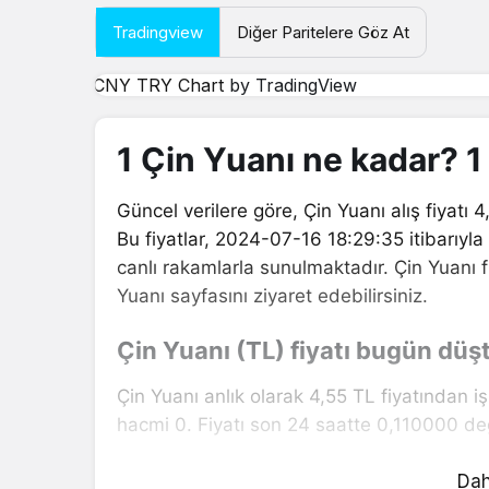
Tradingview
Diğer Paritelere Göz At
CNY TRY Chart
by TradingView
1 Çin Yuanı ne kadar? 
Güncel verilere göre, Çin Yuanı alış fiyatı 4,
Bu fiyatlar, 2024-07-16 18:29:35 itibarıyla
canlı rakamlarla sunulmaktadır. Çin Yuanı fi
Yuanı sayfasını ziyaret edebilirsiniz.
Çin Yuanı (TL) fiyatı bugün düş
Çin Yuanı anlık olarak 4,55 TL fiyatından i
hacmi 0. Fiyatı son 24 saatte 0,110000 değ
Çin Yuanı hesaplama işlemleri için, sayfanı
Dah