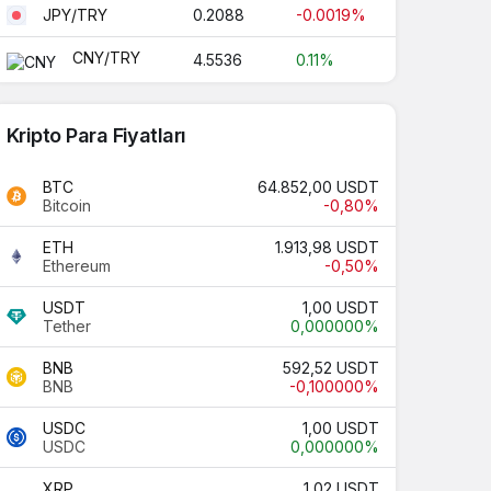
0.2088
-0.0019%
JPY/TRY
CNY/TRY
4.5536
0.11%
Kripto Para Fiyatları
BTC
64.852,00 USDT
Bitcoin
-0,80%
ETH
1.913,98 USDT
Ethereum
-0,50%
USDT
1,00 USDT
Tether
0,000000%
BNB
592,52 USDT
BNB
-0,100000%
USDC
1,00 USDT
USDC
0,000000%
XRP
1,02 USDT