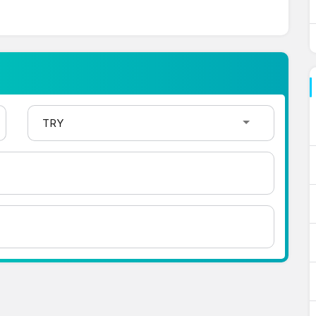
 şekilde çevirme işlemlerinizi
hakkında detaylı bilgi ve anlık güncellemeler için