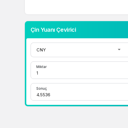
mevcut fiyatlar üzerinden hızlı ve kolay bir
gerçekleştirebilirsiniz. Çin Yuanı fiyatları 
doğru adrestesiniz..
Çin Yuanı Çevirici
1 Dolar Kaç TL ?
1 Euro Kaç TL ?
1 Euro Kaç TL ?
1 CHF Kaç TL ?
Miktar
1 RUB Kaç TL ?
1 CNY Kaç TL ?
Sonuç