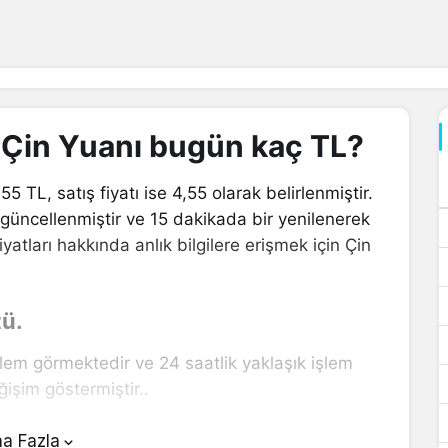
1 Çin Yuanı bugün kaç TL?
55 TL, satış fiyatı ise 4,55 olarak belirlenmiştir.
 güncellenmiştir ve 15 dakikada bir yenilenerek
yatları hakkında anlık bilgilere erişmek için Çin
tü.
şlem görmektedir ve 24 saatlik yaklaşık işlem
işim göstermiştir..
n üstünde yer alan çevirici aracını kullanarak
a Fazla