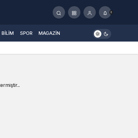
0
BILIM
SPOR
MAGAZIN
rmiştir..