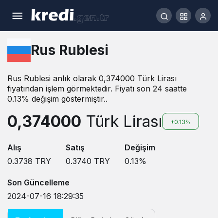
Rus Rublesi
Rus Rublesi anlık olarak 0,374000 Türk Lirası
fiyatından işlem görmektedir. Fiyatı son 24 saatte
0.13% değişim göstermiştir..
0,374000
Türk Lirası
+0.13%
Alış
Satış
Değişim
0.3738
TRY
0.3740
TRY
0.13
%
Son Güncelleme
2024-07-16 18:29:35