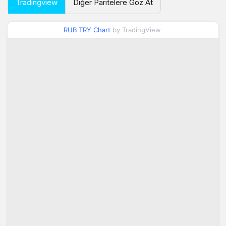
Tradingview
Diğer Paritelere Göz At
RUB TRY Chart
by TradingView