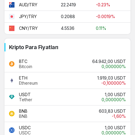
22.2419
-0.23%
AUD/TRY
0.2088
-0.0019%
JPY/TRY
4.5536
0.11%
CNY/TRY
Kripto Para Fiyatları
BTC
64.942,00 USDT
Bitcoin
0,000000%
ETH
1.919,03 USDT
Ethereum
-0,100000%
USDT
1,00 USDT
Tether
0,000000%
BNB
603,83 USDT
BNB
-1,60%
USDC
1,00 USDT
USDC
0,000000%