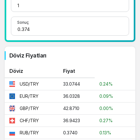
için doğru adrestesiniz..
1 Dolar Kaç TL ?
Sonuç
1 Euro Kaç TL ?
1 Euro Kaç TL ?
1 CHF Kaç TL ?
Döviz Fiyatları
1 RUB Kaç TL ?
Döviz
Fiyat
1 CNY Kaç TL ?
33.0744
0.24%
USD/TRY
36.0328
0.09%
EUR/TRY
42.8710
0.00%
GBP/TRY
36.9423
0.27%
CHF/TRY
0.3740
0.13%
RUB/TRY