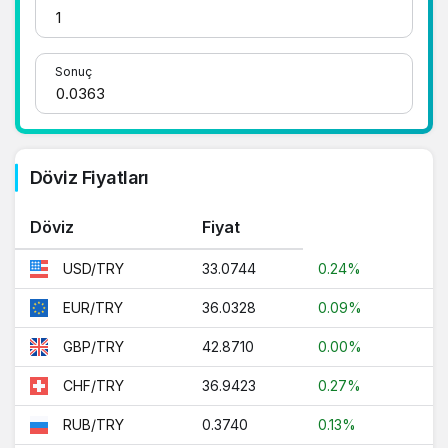
adrestesiniz..
1 Dolar Kaç TL ?
Sonuç
1 Euro Kaç TL ?
1 Euro Kaç TL ?
1 CHF Kaç TL ?
Döviz Fiyatları
1 RUB Kaç TL ?
Döviz
Fiyat
1 CNY Kaç TL ?
33.0744
0.24%
USD/TRY
36.0328
0.09%
EUR/TRY
42.8710
0.00%
GBP/TRY
36.9423
0.27%
CHF/TRY
0.3740
0.13%
RUB/TRY