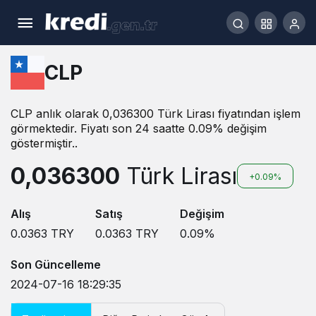
CLP
CLP anlık olarak 0,036300 Türk Lirası fiyatından işlem
görmektedir. Fiyatı son 24 saatte 0.09% değişim
göstermiştir..
0,036300
Türk Lirası
+0.09%
Alış
Satış
Değişim
0.0363
TRY
0.0363
TRY
0.09
%
Son Güncelleme
2024-07-16 18:29:35