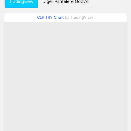
Tradingview
Diğer Paritelere Göz At
CLP TRY Chart
by TradingView