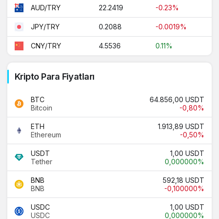
22.2419
-0.23%
AUD/TRY
0.2088
-0.0019%
JPY/TRY
4.5536
0.11%
CNY/TRY
Kripto Para Fiyatları
BTC
64.856,00 USDT
Bitcoin
-0,80%
ETH
1.913,89 USDT
Ethereum
-0,50%
USDT
1,00 USDT
Tether
0,000000%
BNB
592,18 USDT
BNB
-0,100000%
USDC
1,00 USDT
USDC
0,000000%