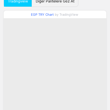
Tradingview
Diğer Paritelere Göz At
EGP TRY Chart
by TradingView