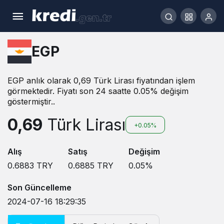
EGP
EGP anlık olarak 0,69 Türk Lirası fiyatından işlem
görmektedir. Fiyatı son 24 saatte 0.05% değişim
göstermiştir..
0,69
Türk Lirası
+0.05%
Alış
Satış
Değişim
0.6883
TRY
0.6885
TRY
0.05
%
Son Güncelleme
2024-07-16 18:29:35