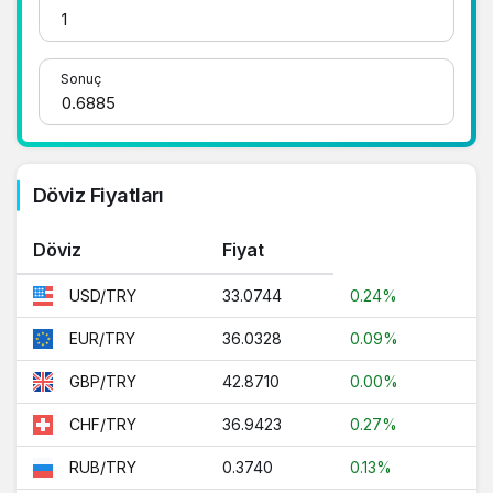
1 Dolar Kaç TL ?
Sonuç
1 Euro Kaç TL ?
1 Euro Kaç TL ?
1 CHF Kaç TL ?
Döviz Fiyatları
1 RUB Kaç TL ?
1 CNY Kaç TL ?
Döviz
Fiyat
33.0744
0.24%
USD/TRY
36.0328
0.09%
EUR/TRY
42.8710
0.00%
GBP/TRY
36.9423
0.27%
CHF/TRY
0.3740
0.13%
RUB/TRY