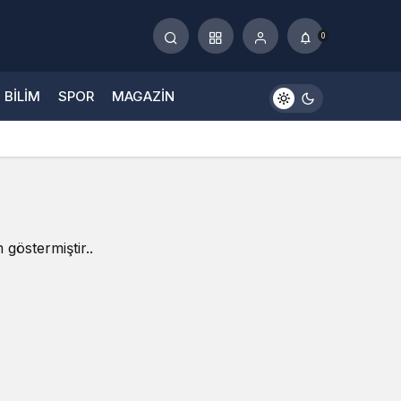
0
BILIM
SPOR
MAGAZIN
göstermiştir..