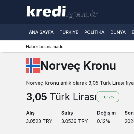
ANA SAYFA
TÜRKIYE
POLITIKA
DÜNYA
Haber bulanamadı.
Norveç Kronu
Norveç Kronu anlık olarak 3,05 Türk Lirası fiyat
3,05
Türk Lirası
+0.12%
Alış
Satış
Değişim
Son
3.0523
TRY
3.0539
TRY
0.12
%
202