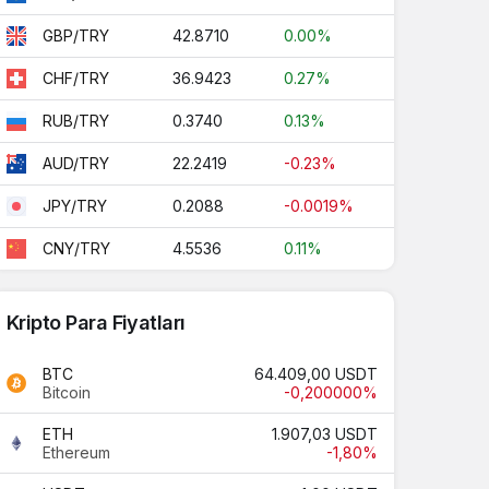
42.8710
0.00%
GBP/TRY
36.9423
0.27%
CHF/TRY
0.3740
0.13%
RUB/TRY
22.2419
-0.23%
AUD/TRY
0.2088
-0.0019%
JPY/TRY
4.5536
0.11%
CNY/TRY
Kripto Para Fiyatları
BTC
64.409,00 USDT
Bitcoin
-0,200000%
ETH
1.907,03 USDT
Ethereum
-1,80%