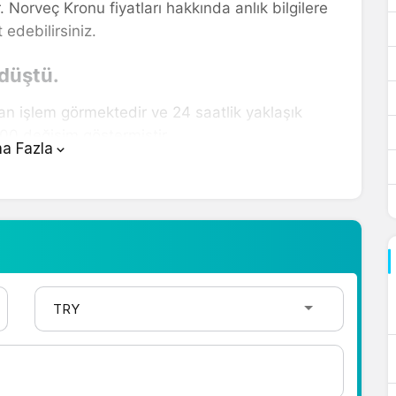
 Norveç Kronu fiyatları hakkında anlık bilgilere
 edebilirsiniz.
 düştü.
an işlem görmektedir ve 24 saatlik yaklaşık
00 değişim göstermiştir..
a Fazla
anın üstünde yer alan çevirici aracını kullanarak
 şekilde çevirme işlemlerinizi
arı hakkında detaylı bilgi ve anlık güncellemeler