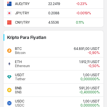
22.2419
-0.23%
AUD/TRY
0.2088
-0.0019%
JPY/TRY
4.5536
0.11%
CNY/TRY
Kripto Para Fiyatları
BTC
64.891,00 USDT
Bitcoin
-0,90%
ETH
1.912,11 USDT
Ethereum
-0,50%
USDT
1,00 USDT
Tether
0,000000%
BNB
591,20 USDT
BNB
-0,400000%
USDC
1,00 USDT
USDC
0,000000%