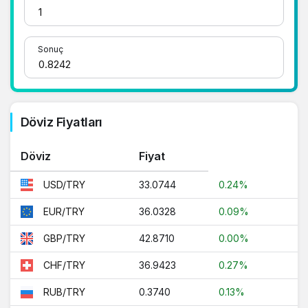
1 Dolar Kaç TL ?
Sonuç
1 Euro Kaç TL ?
1 Euro Kaç TL ?
1 CHF Kaç TL ?
Döviz Fiyatları
1 RUB Kaç TL ?
1 CNY Kaç TL ?
Döviz
Fiyat
33.0744
0.24%
USD/TRY
36.0328
0.09%
EUR/TRY
42.8710
0.00%
GBP/TRY
36.9423
0.27%
CHF/TRY
0.3740
0.13%
RUB/TRY