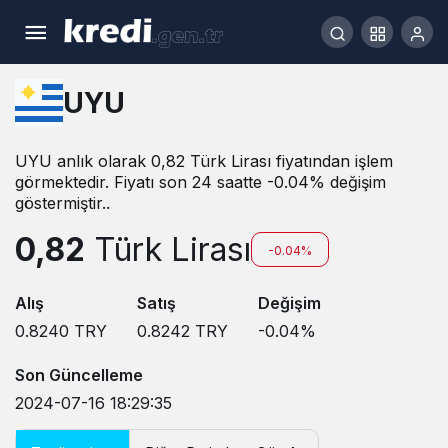
UYU
UYU anlık olarak 0,82 Türk Lirası fiyatından işlem
görmektedir. Fiyatı son 24 saatte -0.04% değişim
göstermiştir..
0,82
Türk Lirası
-0.04%
Alış
Satış
Değişim
0.8240
TRY
0.8242
TRY
-0.04
%
Son Güncelleme
2024-07-16 18:29:35