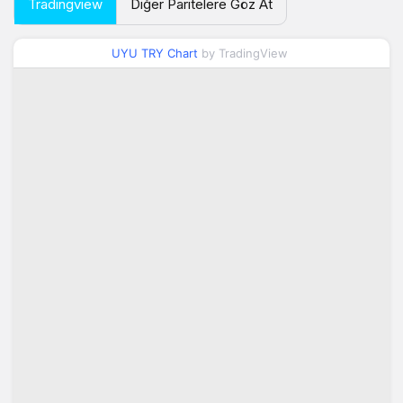
Tradingview
Diğer Paritelere Göz At
UYU TRY Chart
by TradingView