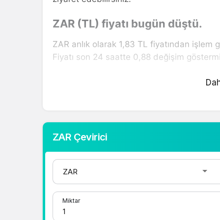
ZAR (TL) fiyatı bugün düştü.
ZAR anlık olarak 1,83 TL fiyatından işlem 
Fiyatı son 24 saatte 0,88 değişim göstermiş
ZAR hesaplama işlemleri için, sayfanın üst
Dah
fiyatlar üzerinden hızlı ve kolay bir şekilde
fiyatları hakkında detaylı bilgi ve anlık gü
1 Dolar Kaç TL ?
ZAR Çevirici
1 Euro Kaç TL ?
1 Euro Kaç TL ?
1 CHF Kaç TL ?
1 RUB Kaç TL ?
Miktar
1 CNY Kaç TL ?