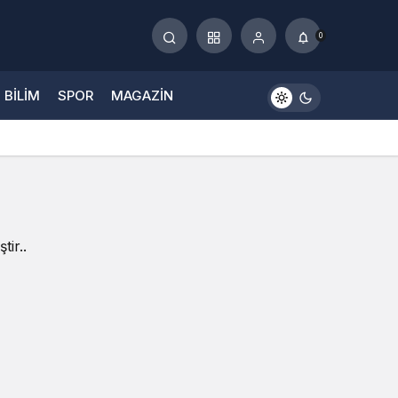
0
BILIM
SPOR
MAGAZIN
tir..