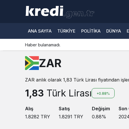
ANA SAYFA
TÜRKIYE
POLITIKA
DÜNYA
Haber bulanamadı.
ZAR
ZAR anlık olarak 1,83 Türk Lirası fiyatından işl
1,83
Türk Lirası
+0.88%
Alış
Satış
Değişim
Son
1.8282
TRY
1.8291
TRY
0.88
%
2024