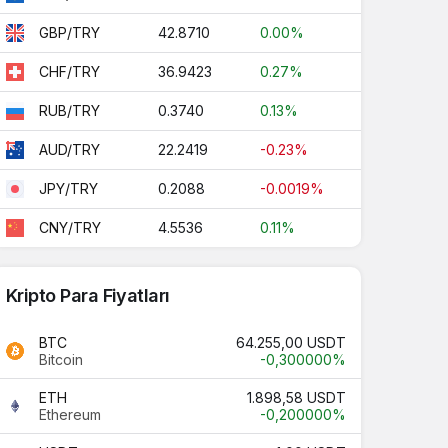
42.8710
0.00%
GBP/TRY
36.9423
0.27%
CHF/TRY
0.3740
0.13%
RUB/TRY
22.2419
-0.23%
AUD/TRY
0.2088
-0.0019%
JPY/TRY
4.5536
0.11%
CNY/TRY
Kripto Para Fiyatları
BTC
64.255,00 USDT
Bitcoin
-0,300000%
ETH
1.898,58 USDT
Ethereum
-0,200000%