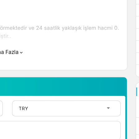
görmektedir ve 24 saatlik yaklaşık işlem hacmi 0.
tir..
ünde yer alan çevirici aracını kullanarak mevcut
a Fazla
 çevirme işlemlerinizi gerçekleştirebilirsiniz. ZAR
ncellemeler için doğru adrestesiniz..